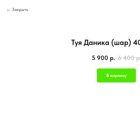
Закрыть
Туя Даника (шар) 4
5 900
р.
6 400
р
В корзину