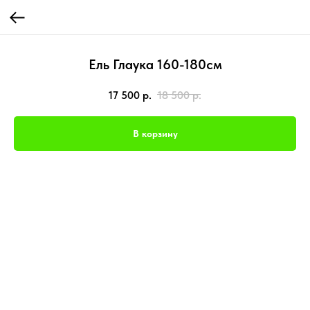
Ель Глаука 160-180см
17 500
р.
18 500
р.
В корзину